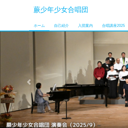
蕨少年少女合唱団
ホーム
自己紹介
入団案内
合唱講座2025
Previous