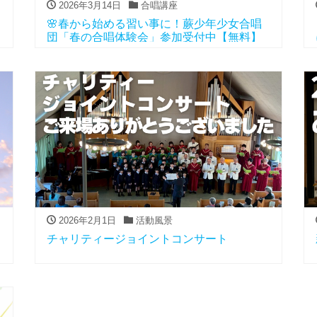
2026年3月14日
合唱講座
🌸春から始める習い事に！蕨少年少女合唱
団「春の合唱体験会」参加受付中【無料】
2026年2月1日
活動風景
チャリティージョイントコンサート